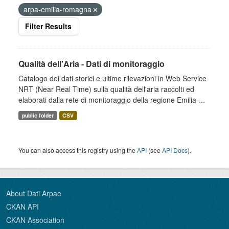
arpa-emilia-romagna
Filter Results
Qualità dell'Aria - Dati di monitoraggio
Catalogo dei dati storici e ultime rilevazioni in Web Service
NRT (Near Real Time) sulla qualità dell'aria raccolti ed
elaborati dalla rete di monitoraggio della regione Emilia-...
public folder
CSV
You can also access this registry using the
API
(see
API Docs
).
About Dati Arpae
CKAN API
CKAN Association