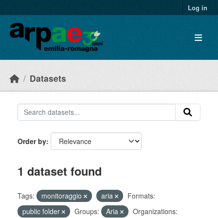
Skip to main content
Log in
Datasets
Order by
1 dataset found
Tags:
monitoraggio
aria
Formats:
public folder
Groups:
Aria
Organizations: