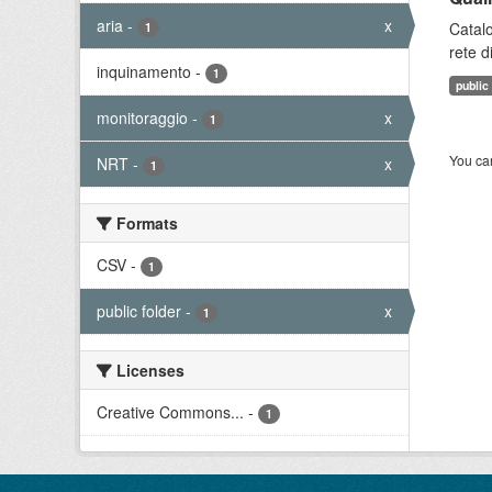
aria
-
x
Catalo
1
rete d
inquinamento
-
1
public
monitoraggio
-
x
1
You can
NRT
-
x
1
Formats
CSV
-
1
public folder
-
x
1
Licenses
Creative Commons...
-
1