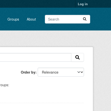
Log in
Groups
About
Order by
roups: