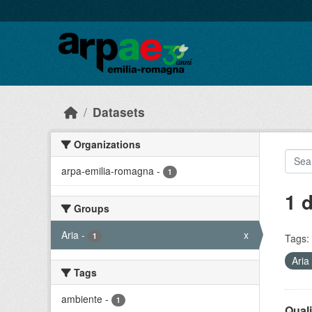
Skip to main content
Datasets
Organizations
arpa-emilia-romagna
-
1
1 
Groups
Aria
-
x
1
Tags:
Aria
Tags
ambiente
-
1
Quali