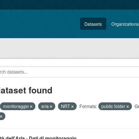
Datasets
Organizations
dataset found
monitoraggio
aria
NRT
Formats:
public folder
G
tà dell'Aria - Dati di monitoraggio