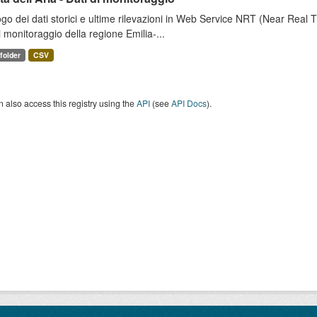
go dei dati storici e ultime rilevazioni in Web Service NRT (Near Real Tim
i monitoraggio della regione Emilia-...
 folder
CSV
 also access this registry using the
API
(see
API Docs
).