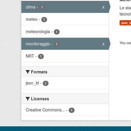
clima
-
x
Le sta
1
tecnol
meteo
-
1
json_l
meteorologia
-
1
You can
monitoraggio
-
x
1
NRT
-
1
Formats
json_ld
-
1
Licenses
Creative Commons...
-
1