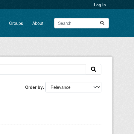
Log in
Groups
About
Order by