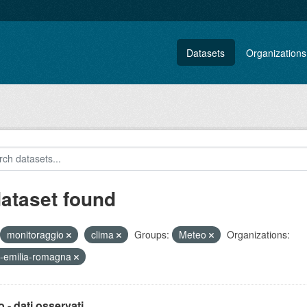
Datasets
Organizations
dataset found
monitoraggio
clima
Groups:
Meteo
Organizations:
-emilia-romagna
 - dati osservati