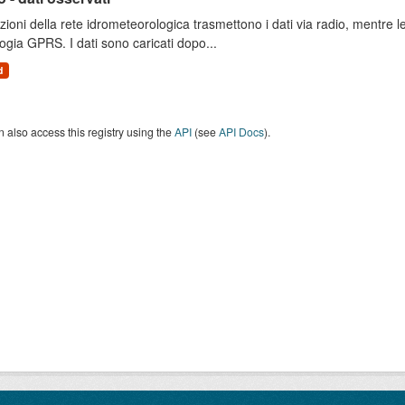
zioni della rete idrometeorologica trasmettono i dati via radio, mentre
ogia GPRS. I dati sono caricati dopo...
d
 also access this registry using the
API
(see
API Docs
).