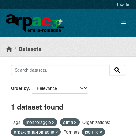
Skip to main content
Log in
Datasets
Order by
1 dataset found
Tags:
monitoraggio
clima
Organizations:
arpa-emilia-romagna
Formats:
json_ld