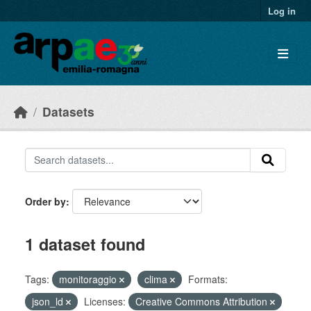
Skip to main content
Log in
Datasets
Order by
1 dataset found
Tags:
monitoraggio
clima
Formats:
json_ld
Licenses:
Creative Commons Attribution