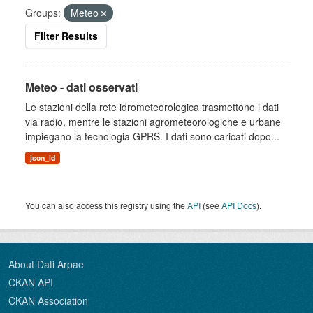
Groups:
Meteo
Filter Results
Meteo - dati osservati
Le stazioni della rete idrometeorologica trasmettono i dati
via radio, mentre le stazioni agrometeorologiche e urbane
impiegano la tecnologia GPRS. I dati sono caricati dopo...
json_ld
You can also access this registry using the
API
(see
API Docs
).
About Dati Arpae
CKAN API
CKAN Association