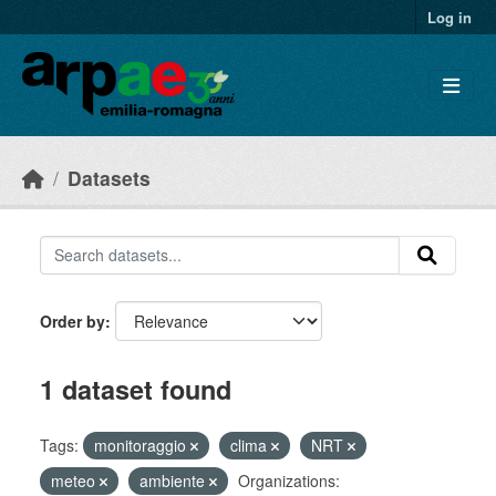
Skip to main content
Log in
Datasets
Order by
1 dataset found
Tags:
monitoraggio
clima
NRT
meteo
ambiente
Organizations: