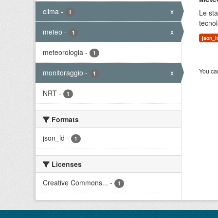
clima
-
x
Le sta
1
tecnol
meteo
-
x
1
json_l
meteorologia
-
1
You can
monitoraggio
-
x
1
NRT
-
1
Formats
json_ld
-
1
Licenses
Creative Commons...
-
1