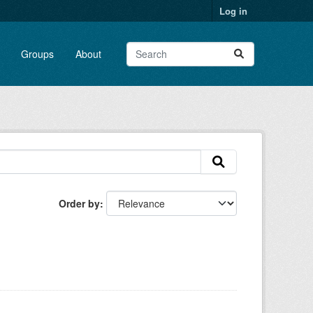
Log in
Groups
About
Order by