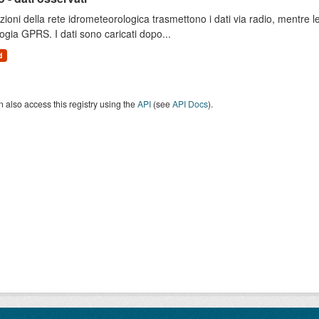
zioni della rete idrometeorologica trasmettono i dati via radio, mentre
ogia GPRS. I dati sono caricati dopo...
d
 also access this registry using the
API
(see
API Docs
).