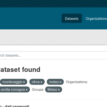
Datasets
Organizations
dataset found
monitoraggio
clima
meteo
Organizations:
-emilia-romagna
Groups:
Meteo
 - dati osservati