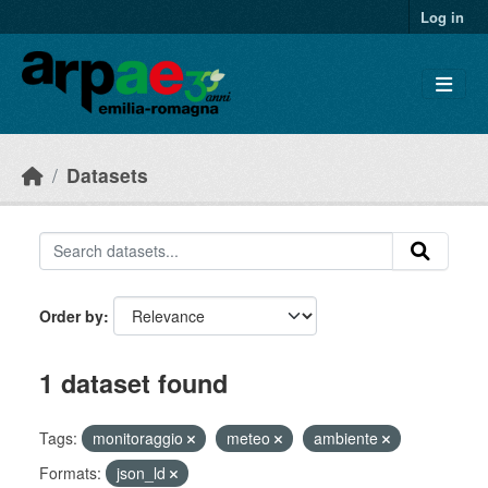
Skip to main content
Log in
Datasets
Order by
1 dataset found
Tags:
monitoraggio
meteo
ambiente
Formats:
json_ld