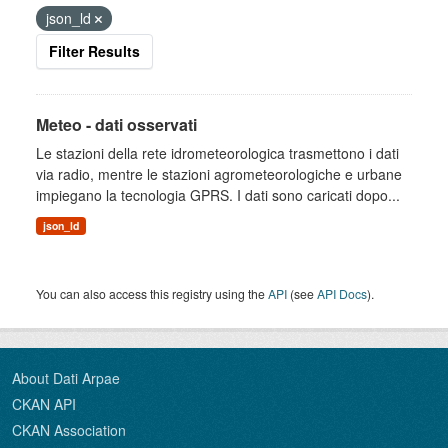
json_ld
Filter Results
Meteo - dati osservati
Le stazioni della rete idrometeorologica trasmettono i dati
via radio, mentre le stazioni agrometeorologiche e urbane
impiegano la tecnologia GPRS. I dati sono caricati dopo...
json_ld
You can also access this registry using the
API
(see
API Docs
).
About Dati Arpae
CKAN API
CKAN Association