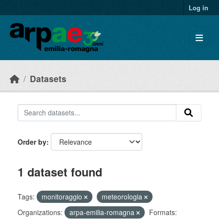
Skip to main content
Log in
Datasets
Order by
1 dataset found
Tags:
monitoraggio
meteorologia
Organizations:
arpa-emilia-romagna
Formats: