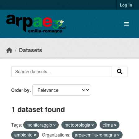
Skip to main content
Log in
Datasets
Order by
1 dataset found
Tags:
monitoraggio
meteorologia
clima
ambiente
Organizations:
arpa-emilia-romagna