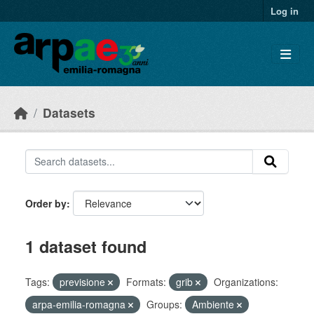
Skip to main content
Log in
Datasets
Order by
1 dataset found
Tags:
previsione
Formats:
grib
Organizations:
arpa-emilia-romagna
Groups:
Ambiente