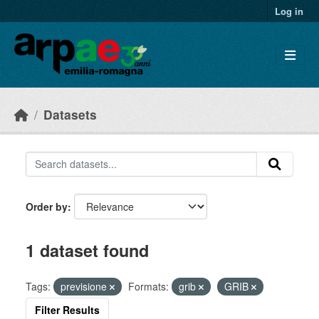
Skip to main content
Log in
Datasets
Order by
1 dataset found
Tags:
previsione
Formats:
grib
GRIB
Filter Results