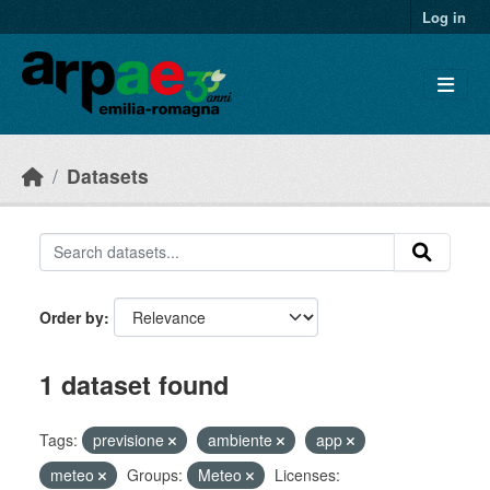
Skip to main content
Log in
Datasets
Order by
1 dataset found
Tags:
previsione
ambiente
app
meteo
Groups:
Meteo
Licenses: