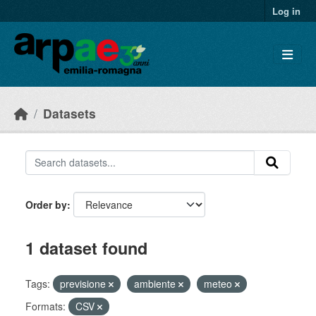
Skip to main content
Log in
Datasets
Order by
1 dataset found
Tags:
previsione
ambiente
meteo
Formats:
CSV