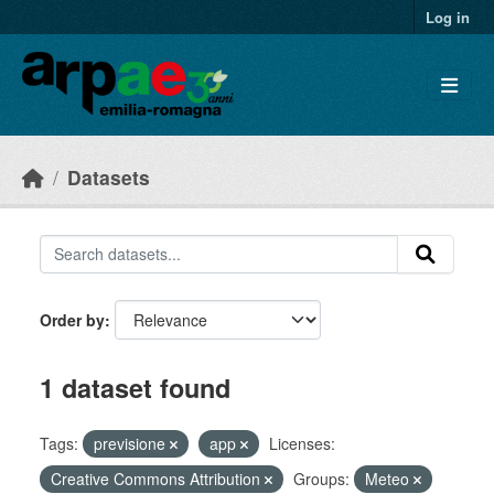
Skip to main content
Log in
Datasets
Order by
1 dataset found
Tags:
previsione
app
Licenses:
Creative Commons Attribution
Groups:
Meteo