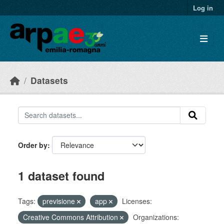
Skip to main content
Log in
Datasets
Order by
1 dataset found
Tags:
previsione
app
Licenses:
Creative Commons Attribution
Organizations: