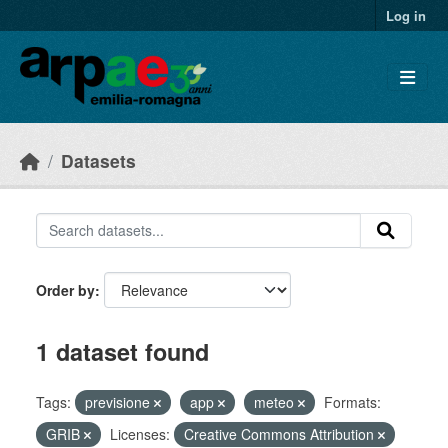
Skip to main content
Log in
Datasets
Order by
1 dataset found
Tags:
previsione
app
meteo
Formats:
GRIB
Licenses:
Creative Commons Attribution