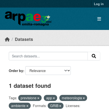
Skip to main content
Log in
Datasets
Order by
1 dataset found
Tags:
previsione
app
meteorologia
ambiente
Formats:
GRIB
Licenses: