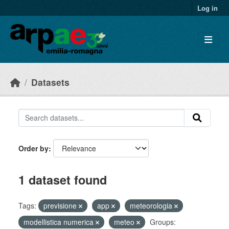
Skip to main content
Log in
Datasets
Order by
1 dataset found
Tags:
previsione
app
meteorologia
modellistica numerica
meteo
Groups: