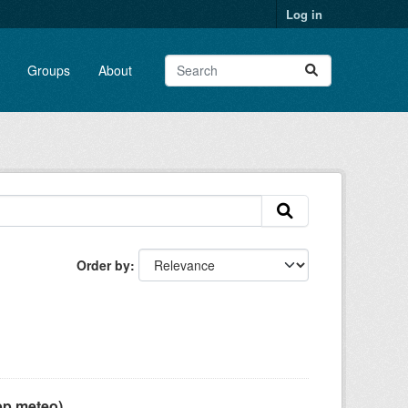
Log in
Groups
About
Order by
pp meteo)