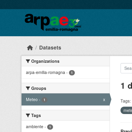
Skip to main content
Datasets
Organizations
arpa-emilia-romagna
-
1
1 
Groups
Meteo
-
x
1
Tags:
mete
Tags
ambiente
-
1
Prev