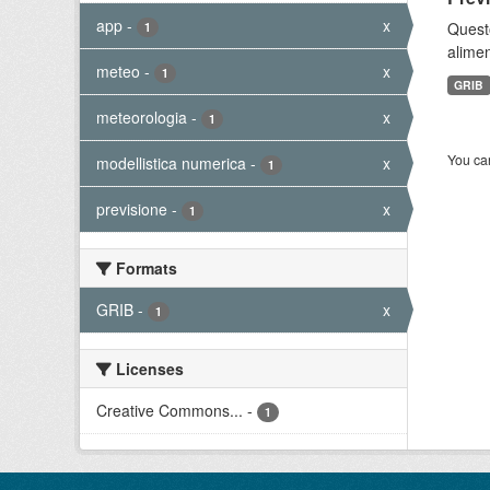
app
-
x
Quest
1
alimen
meteo
-
x
1
GRIB
meteorologia
-
x
1
You can
modellistica numerica
-
x
1
previsione
-
x
1
Formats
GRIB
-
x
1
Licenses
Creative Commons...
-
1