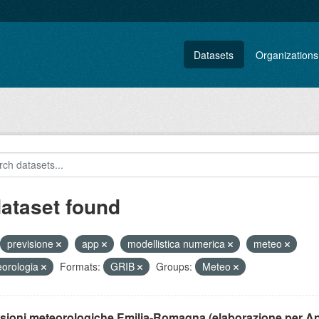
Datasets
Organizations
dataset found
previsione
app
modellistica numerica
meteo
orologia
Formats:
GRIB
Groups:
Meteo
isioni meteorologiche Emilia-Romagna (elaborazione per A