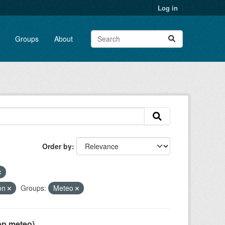
Log in
Groups
About
Order by
ion
Groups:
Meteo
pp meteo)