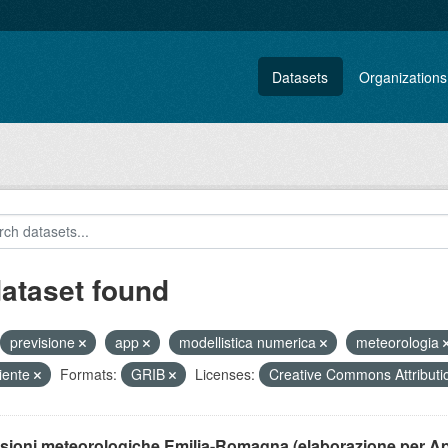
Datasets
Organizations
dataset found
previsione
app
modellistica numerica
meteorologia
iente
Formats:
GRIB
Licenses:
Creative Commons Attribut
isioni meteorologiche Emilia-Romagna (elaborazione per A