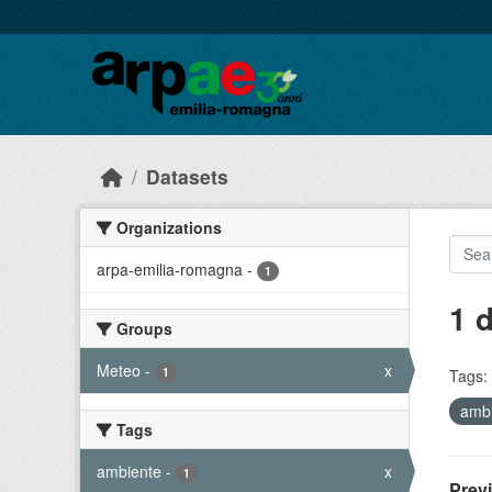
Skip to main content
Datasets
Organizations
arpa-emilia-romagna
-
1
1 
Groups
Meteo
-
x
1
Tags:
amb
Tags
ambiente
-
x
1
Prev