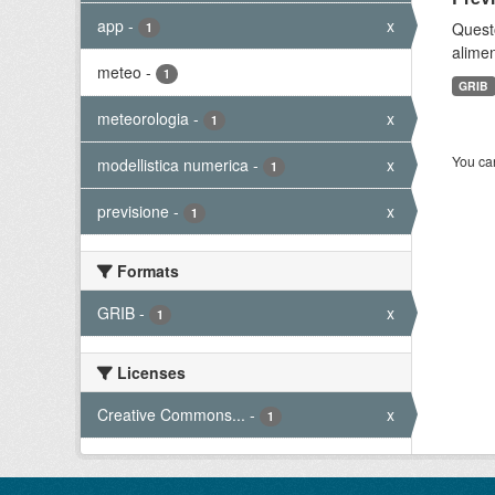
app
-
x
Quest
1
alimen
meteo
-
1
GRIB
meteorologia
-
x
1
You can
modellistica numerica
-
x
1
previsione
-
x
1
Formats
GRIB
-
x
1
Licenses
Creative Commons...
-
x
1