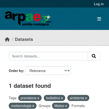
Skip to main content
Log in
Datasets
Order by
1 dataset found
Tags:
previsione
bollettino
ambiente
meteorologia
Groups:
Meteo
Formats: