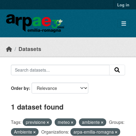
Skip to main content
Log in
Datasets
Order by
1 dataset found
Tags:
previsione
meteo
ambiente
Groups:
Ambiente
Organizations:
arpa-emilia-romagna