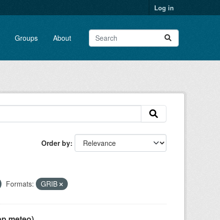
Log in
Groups
About
Order by
Formats:
GRIB
pp meteo)