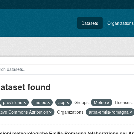
Datasets
Organizations
dataset found
previsione
meteo
app
Groups:
Meteo
Licenses:
tive Commons Attribution
Organizations:
arpa-emilia-romagna
isioni meteorologiche Emilia-Romagna (elaborazione per A