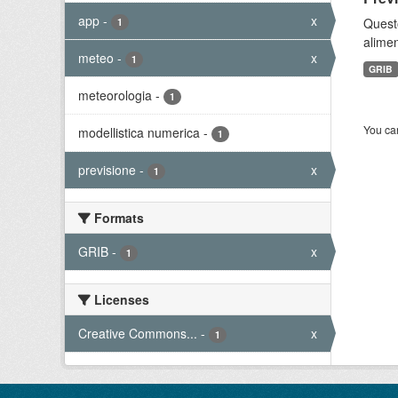
app
-
x
Quest
1
alimen
meteo
-
x
1
GRIB
meteorologia
-
1
You can
modellistica numerica
-
1
previsione
-
x
1
Formats
GRIB
-
x
1
Licenses
Creative Commons...
-
x
1