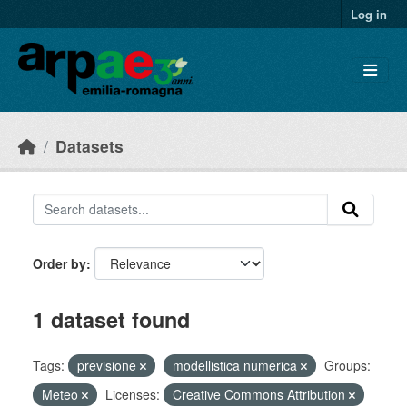
Skip to main content
Log in
Datasets
Order by
1 dataset found
Tags:
previsione
modellistica numerica
Groups:
Meteo
Licenses:
Creative Commons Attribution