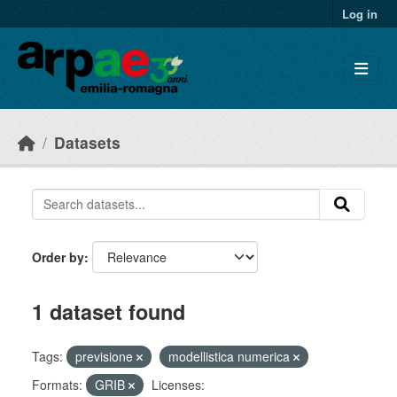
Skip to main content
Log in
Datasets
Order by
1 dataset found
Tags:
previsione
modellistica numerica
Formats:
GRIB
Licenses: