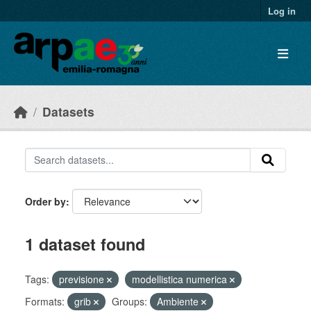
Skip to main content
Log in
Datasets
Order by
1 dataset found
Tags:
previsione
modellistica numerica
Formats:
grib
Groups:
Ambiente