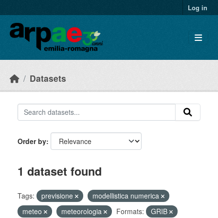
Skip to main content
Log in
Datasets
Order by
1 dataset found
Tags:
previsione
modellistica numerica
meteo
meteorologia
Formats:
GRIB