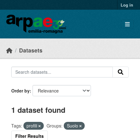
Skip to main content
Log in
Datasets
Order by
1 dataset found
Tags:
profili
Groups:
Suolo
Filter Results