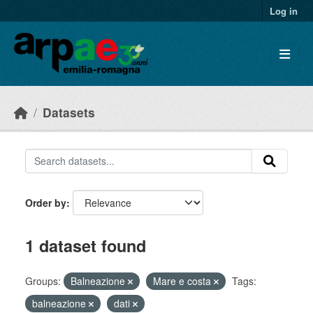
Skip to main content
Log in
Datasets
Order by
1 dataset found
Groups:
Balneazione
Mare e costa
Tags:
balneazione
dati