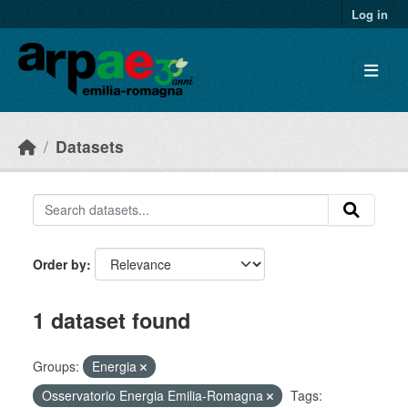
Skip to main content
Log in
Datasets
Order by
1 dataset found
Groups:
Energia
Osservatorio Energia Emilia-Romagna
Tags: