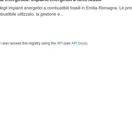
degli impianti energetici a combustibili fossili in Emilia-Romagna. Le pri
bustibile utilizzato, la gestione e...
 also access this registry using the
API
(see
API Docs
).