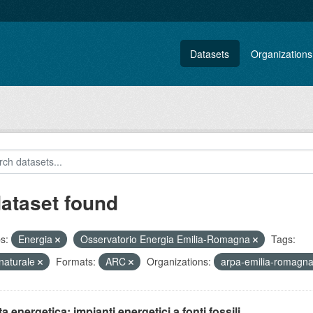
Datasets
Organizations
dataset found
s:
Energia
Osservatorio Energia Emilia-Romagna
Tags:
naturale
Formats:
ARC
Organizations:
arpa-emilia-romagn
ta energetica: impianti energetici a fonti fossili