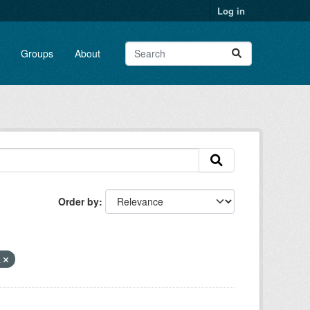
Log in
Groups
About
Order by
a