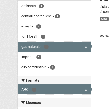
ambiente
-
Lista 
1
di com
centrali energetiche
-
1
ARC
energia
-
1
You can
fonti fossili
-
1
gas naturale
-
x
1
impianti
-
1
olio combustibile
-
1
Formats
ARC
-
x
1
Licenses