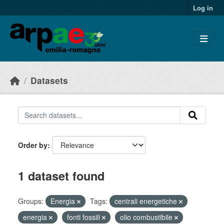
Skip to main content
Log in
Datasets
Order by
1 dataset found
Groups:
Energia
Tags:
centrali energetiche
energia
fonti fossili
olio combustibile