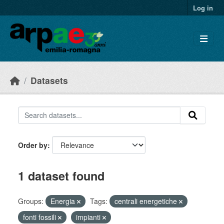
Skip to main content
Log in
Datasets
Order by
1 dataset found
Groups:
Energia
Tags:
centrali energetiche
fonti fossili
impianti