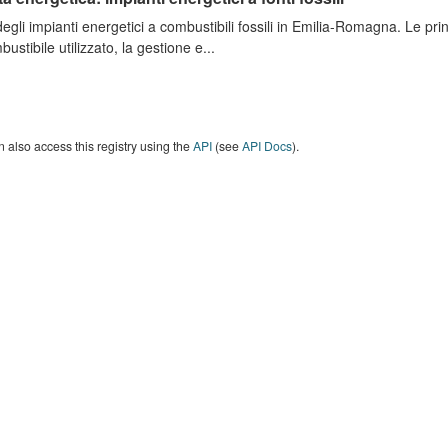
degli impianti energetici a combustibili fossili in Emilia-Romagna. Le pri
bustibile utilizzato, la gestione e...
 also access this registry using the
API
(see
API Docs
).