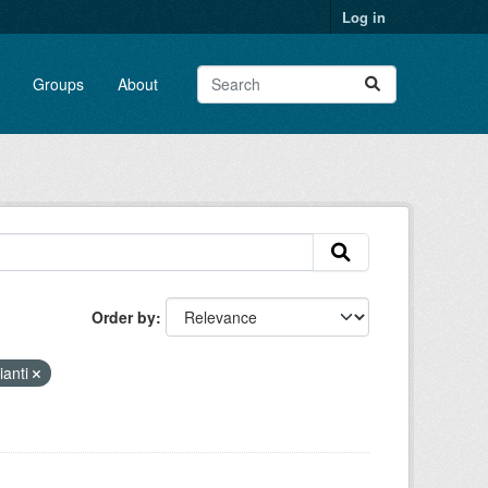
Log in
Groups
About
Order by
ianti