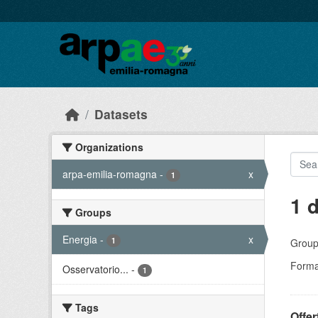
Skip to main content
Datasets
Organizations
arpa-emilia-romagna
-
x
1
1 
Groups
Energia
-
x
1
Group
Forma
Osservatorio...
-
1
Tags
Offer