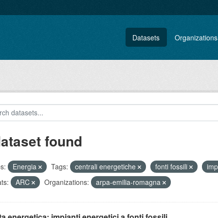
Datasets
Organizations
dataset found
s:
Energia
Tags:
centrali energetiche
fonti fossili
imp
ts:
ARC
Organizations:
arpa-emilia-romagna
ta energetica: impianti energetici a fonti fossili