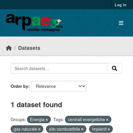
Skip to main content
Log in
Datasets
Order by
1 dataset found
Groups:
Energia
Tags:
centrali energetiche
gas naturale
olio combustibile
impianti