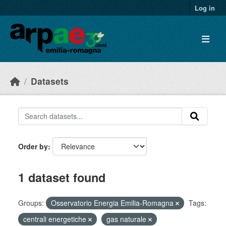
Skip to main content
Log in
Datasets
Order by
1 dataset found
Groups:
Osservatorio Energia Emilia-Romagna
Tags:
centrali energetiche
gas naturale