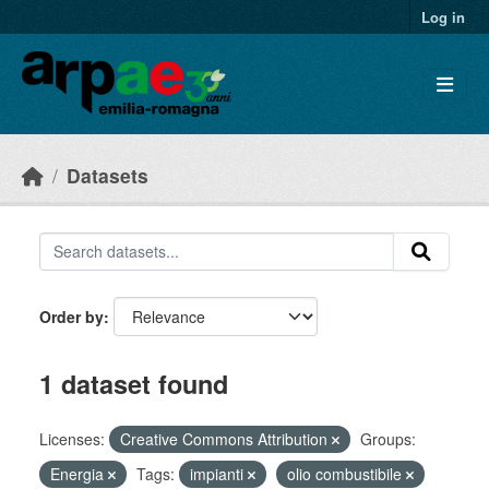
Skip to main content
Log in
Datasets
Order by
1 dataset found
Licenses:
Creative Commons Attribution
Groups:
Energia
Tags:
impianti
olio combustibile