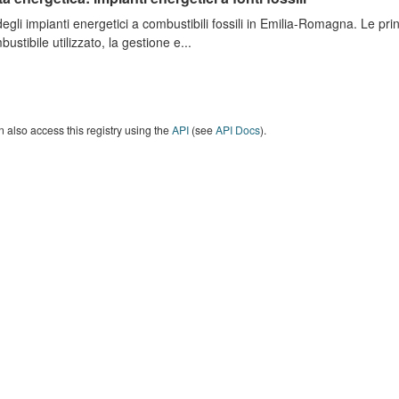
degli impianti energetici a combustibili fossili in Emilia-Romagna. Le pri
bustibile utilizzato, la gestione e...
 also access this registry using the
API
(see
API Docs
).