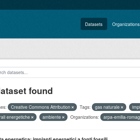
Datasets
Organizations
dataset found
ses:
Creative Commons Attribution
Tags:
gas naturale
imp
rali energetiche
ambiente
Organizations:
arpa-emilia-roma
ta energetica: impianti energetici a fonti fossili