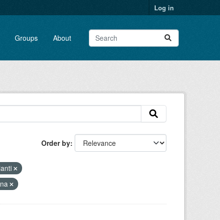
Log in
Groups
About
Order by
ianti
gna