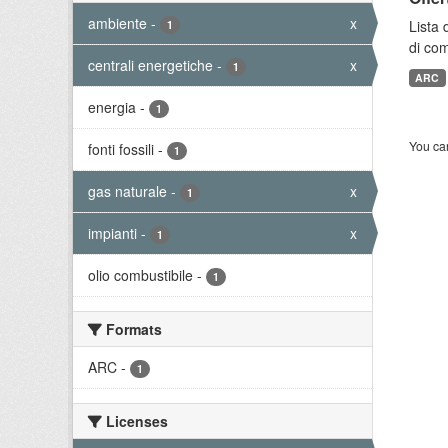
ambiente
-
x
Lista 
1
di com
centrali energetiche
-
x
1
ARC
energia
-
1
You can
fonti fossili
-
1
gas naturale
-
x
1
impianti
-
x
1
olio combustibile
-
1
Formats
ARC
-
1
Licenses