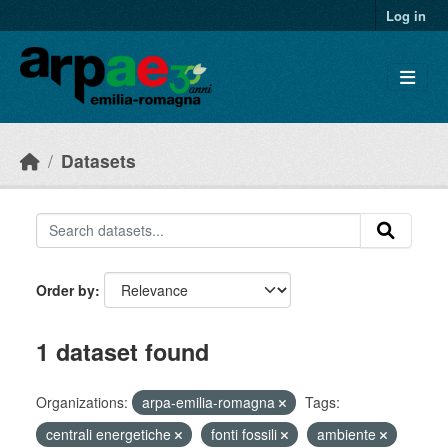
Skip to main content
Log in
Datasets
Order by
1 dataset found
Organizations:
arpa-emilia-romagna
Tags:
centrali energetiche
fonti fossili
ambiente