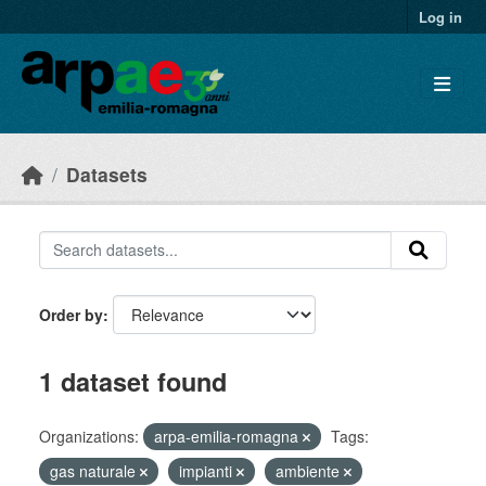
Skip to main content
Log in
Datasets
Order by
1 dataset found
Organizations:
arpa-emilia-romagna
Tags:
gas naturale
impianti
ambiente