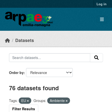
Skip to main content
Log in
Datasets
Order by
76 datasets found
Tags:
EU
Groups:
Ambiente
Filter Results