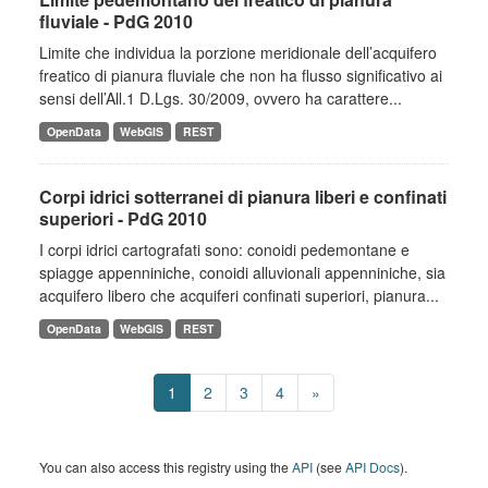
fluviale - PdG 2010
Limite che individua la porzione meridionale dell’acquifero
freatico di pianura fluviale che non ha flusso significativo ai
sensi dell’All.1 D.Lgs. 30/2009, ovvero ha carattere...
OpenData
WebGIS
REST
Corpi idrici sotterranei di pianura liberi e confinati
superiori - PdG 2010
I corpi idrici cartografati sono: conoidi pedemontane e
spiagge appenniniche, conoidi alluvionali appenniniche, sia
acquifero libero che acquiferi confinati superiori, pianura...
OpenData
WebGIS
REST
1
2
3
4
»
You can also access this registry using the
API
(see
API Docs
).