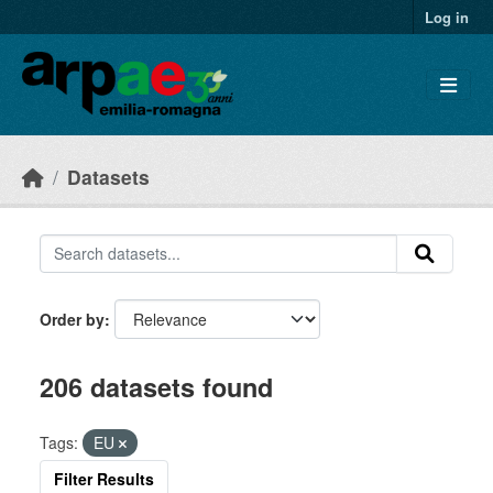
Skip to main content
Log in
Datasets
Order by
206 datasets found
Tags:
EU
Filter Results