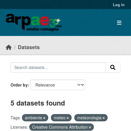
Skip to main content
Log in
Datasets
Order by
5 datasets found
Tags:
ambiente
meteo
meteorologia
Licenses:
Creative Commons Attribution