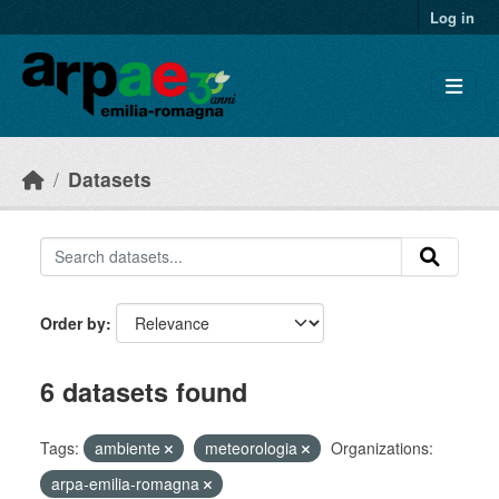
Skip to main content
Log in
Datasets
Order by
6 datasets found
Tags:
ambiente
meteorologia
Organizations:
arpa-emilia-romagna