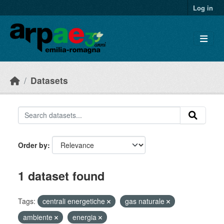
Skip to main content
Log in
Datasets
Order by
1 dataset found
Tags:
centrali energetiche
gas naturale
ambiente
energia