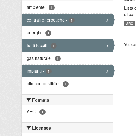
ambiente
-
Lista 
1
di com
centrali energetiche
-
x
1
ARC
energia
-
1
You can
fonti fossili
-
x
1
gas naturale
-
1
impianti
-
x
1
olio combustibile
-
1
Formats
ARC
-
1
Licenses