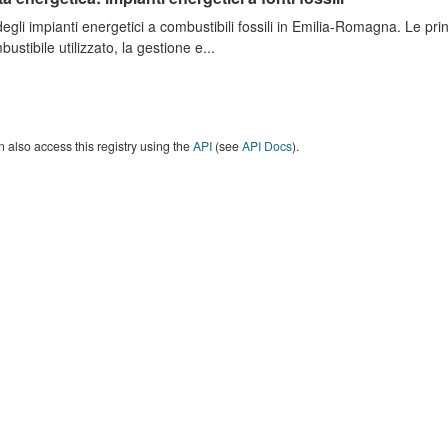
degli impianti energetici a combustibili fossili in Emilia-Romagna. Le pri
bustibile utilizzato, la gestione e...
 also access this registry using the
API
(see
API Docs
).