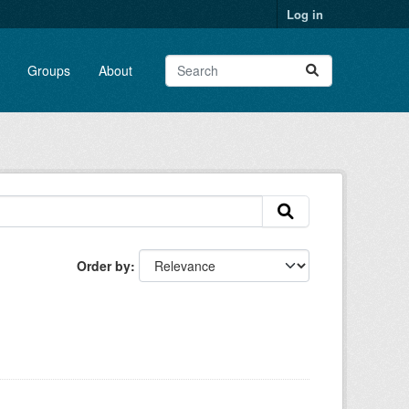
Log in
Groups
About
Order by