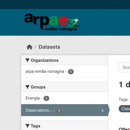
Skip to main content
Datasets
Organizations
arpa-emilia-romagna
-
1
1 
Groups
Energia
-
1
Tags:
Osse
Osservatorio...
-
x
1
Tags
Offer