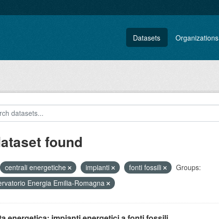
Datasets
Organizations
dataset found
centrali energetiche
impianti
fonti fossili
Groups:
rvatorio Energia Emilia-Romagna
ta energetica: impianti energetici a fonti fossili