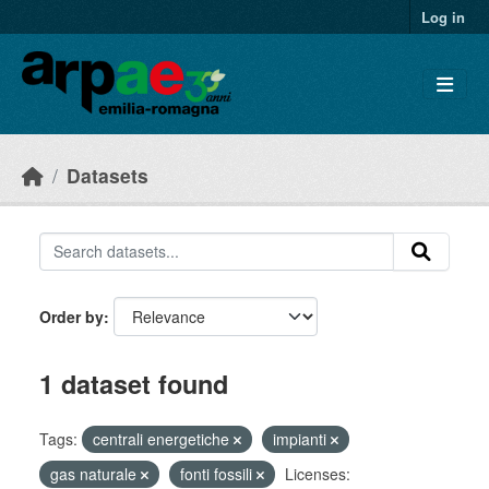
Skip to main content
Log in
Datasets
Order by
1 dataset found
Tags:
centrali energetiche
impianti
gas naturale
fonti fossili
Licenses: