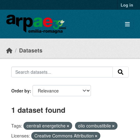
Skip to main content
Log in
Datasets
Order by
1 dataset found
Tags:
centrali energetiche
olio combustibile
Licenses:
Creative Commons Attribution