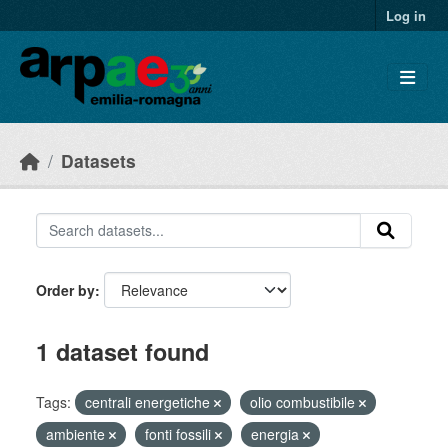
Skip to main content
Log in
Datasets
Order by
1 dataset found
Tags:
centrali energetiche
olio combustibile
ambiente
fonti fossili
energia